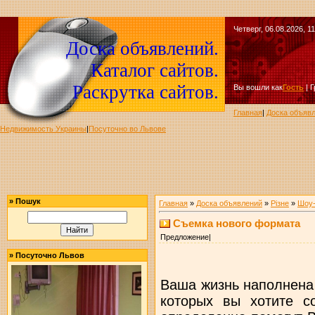
Четверг, 06.08.2026, 11
Доска объявлений.
Каталог сайтов.
Раскрутка сайтов.
Вы вошли как
Гость
|
Г
Главная
|
Доска объяв
Недвижимость Украины
|
Посуточно во Львове
»
Пошук
Главная
»
Доска объявлений
»
Різне
»
Шоу-
Съемка нового формата
Предложение|
»
Посуточно Львов
Ваша жизнь наполнена
которых вы хотите с