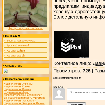
определенно помогут 
предлагаем индивидуа
хорошую дорогостоящу
Более детальную инфо
Аренда посуточно во Львове
»
Меню сайта
Бесплатная раскрутка...
Доска объявлений
Каталог сайтов
Каталог статей
Контактное лицо
:
Дави
»
Ознакомтесь
Просмотров
:
726
|
Разм
Всего комментариев
:
0
»
ПарталНедвижимости
Недвижимость Украины
Недвижимость Крыма
Войдите:
Недвижимость Виници
Недвижимость Луцка
Днепропетровска
Недвижимость
Донецьк
Недвижимость Житомира
Недвижимость Закарпатья
Недвижимость Запорожья
Ивано-
Отправить