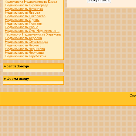
Франковска
Недвижимость Киева
Недвижимость Кировограда
Недвижимость Луганска
Недвижимость Львова
Недвижимость Николаева
Недвижимость Одесы
Недвижимость Полтавы
Недвижимость Ровно
Недвижимость Сум
Недвижимость
Тернополя
Недвижимость Харькова
Недвижимость Херсона
Недвижимость Хмельницка
Недвижимость Черкасс
Недвижимость Чернигова
Недвижимость Черновци
Недвижимость зарубежом
»
centrzdorovja
»
Форма входу
Cop